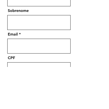
Sobrenome
Email
CPF
Em alternativa ao CPF - NIF
Português